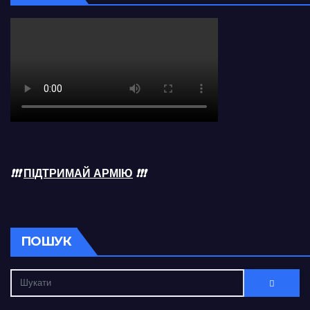
❗❗❗
ПІДТРИМАЙ АРМІЮ
❗❗❗
ПОШУК