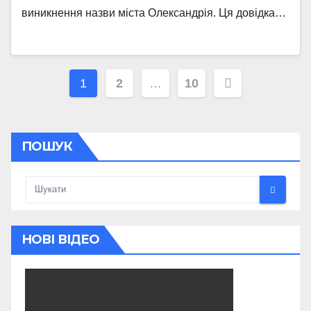
виникнення назви міста Олександрія. Ця довідка…
Пагінація
1
2
…
10
записів
ПОШУК
НОВІ ВІДЕО