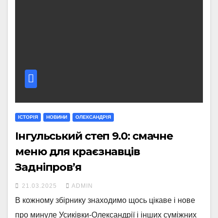
ІСТОРІЯ
НОВИНИ
ОЛЕКСАНДРІЯ
Інгульський степ 9.0: смачне
меню для краєзнавців
Задніпров’я
21.03.2025
ADMIN
В кожному збірнику знаходимо щось цікаве і нове
про минуле Усиківки-Олександрії і інших суміжних