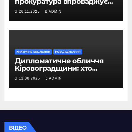
прокуратура впроваджує
безбар’єрний доступ для
26.11.2025
ADMIN
громадян
КРИТИЧНЕ МИСЛЕННЯ
РОЗСЛІДУВАННЯ
Дипломатичне обличчя
Кіровоградщини: хто
представляє Україну за
12.08.2025
ADMIN
кордоном
ВІДЕО