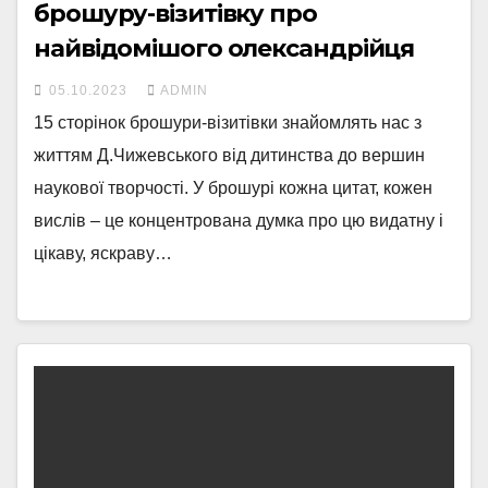
брошуру-візитівку про
найвідомішого олександрійця
05.10.2023
ADMIN
15 сторінок брошури-візитівки знайомлять нас з
життям Д.Чижевського від дитинства до вершин
наукової творчості. У брошурі кожна цитат, кожен
вислів – це концентрована думка про цю видатну і
цікаву, яскраву…