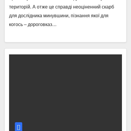
територій. А отже це справді неоціненний скарб
для дослідника минувшини, пізнання якої для
когось – дороговказ…