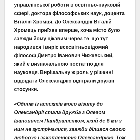
управлінської роботи в освітньо-науковій
сфері, доктора філософських наук, доцента
Віталія Хромця. До Олександрії Віталій
Хромець приїхав вперше, хоча місто було
завжди йому цікавим через те, що тут
народився і виріс всесвітньовідомий
філософ Дмитро Іванович Чижевський,
який є визначальною постаттю для
науковця. Вирішальну ж роль у рішенні
відвідати Олександрію відіграли дружні
стосунки.
«Одним із аспектів мого візиту до
Олександрії стала дружба з Олегом
Івановичем Панібратенком, який де б ми з
ним не зустрічалися, завжди ділився своєю
любов’ю і захопленістю Олександрією. Тож