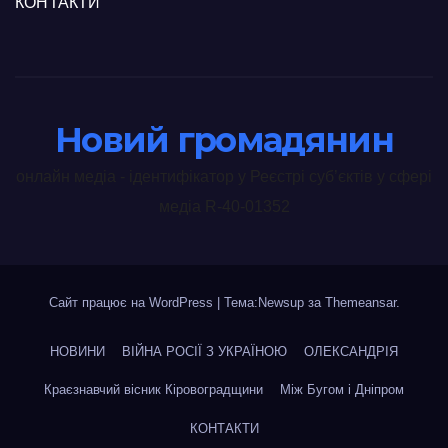
КОНТАКТИ
Новий громадянин
онлайн медіа - ідентифікатор у Реєстрі суб’єктів у сфері
медіа R-40-01352
Сайт працює на WordPress
|
Тема:Newsup за
Themeansar
.
НОВИНИ
ВІЙНА РОСІЇ З УКРАЇНОЮ
ОЛЕКСАНДРІЯ
Краєзнавчий вісник Кіровоградщини
Між Бугом і Дніпром
КОНТАКТИ