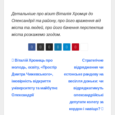
Детальніше про візит Віталія Хромця до
Олександрії та району, про його враження від
міста та людей, про його бачення перспектив
міста розкажемо згодом.
Навігація
Віталій Хромець про
Стратегічне
молодь, освіту, «Простір
відрядження чи
записів
Дмитра Чижевського»,
естонське рандеву на
імовірність відкриття
весілля доньки: чи
університету та майбутнє
відряджатимуть
Олександрії
олександрійські
депутати колегу за
кордон і навіщо?