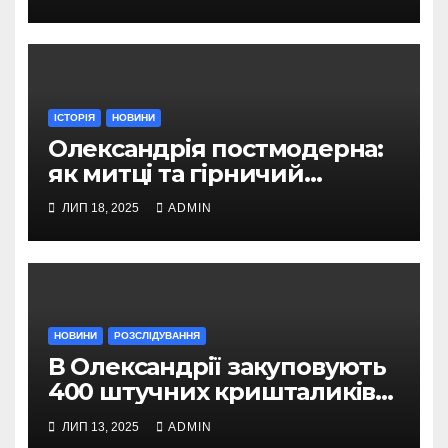
грн
ІСТОРІЯ
НОВИНИ
Олександрія постмодерна:
як митці та гірничий
інженер творили нове місто
ЛИП 18, 2025
ADMIN
НОВИНИ
РОЗСЛІДУВАННЯ
В Олександрії закуповують
400 штучних кришталиків
за 800 тисяч гривень
ЛИП 13, 2025
ADMIN