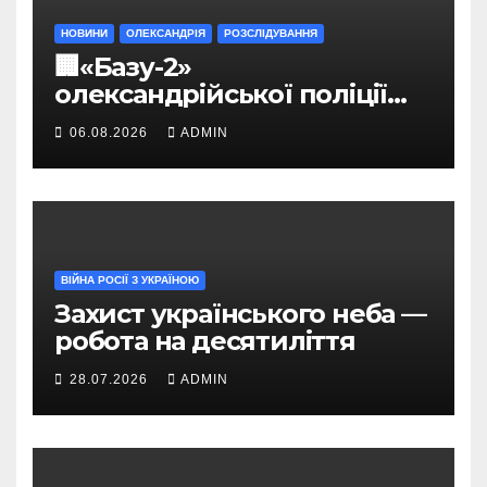
НОВИНИ
ОЛЕКСАНДРІЯ
РОЗСЛІДУВАННЯ
🏢«Базу-2»
олександрійської поліції
можуть приватизувати за
06.08.2026
ADMIN
2,8 млн грн
ВІЙНА РОСІЇ З УКРАЇНОЮ
Захист українського неба —
робота на десятиліття
28.07.2026
ADMIN