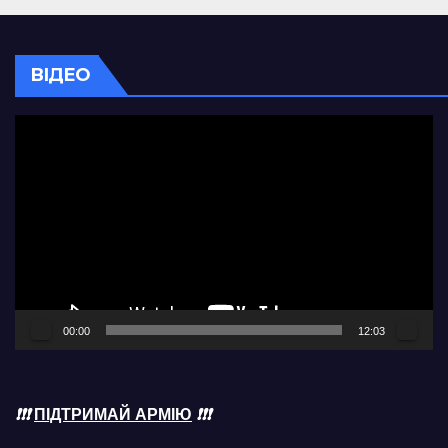
ВІДЕО
Відеопрогравач
00:00
12:03
❗❗❗
ПІДТРИМАЙ АРМІЮ
❗❗❗