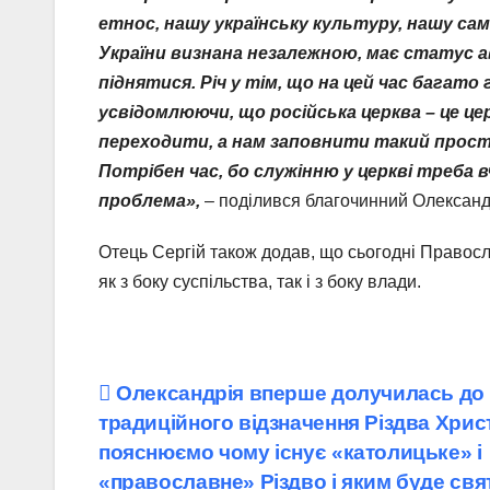
етнос, нашу українську культуру, нашу са
України визнана незалежною, має статус ав
піднятися. Річ у тім, що на цей час багат
усвідомлюючи, що російська церква – це це
переходити, а нам заповнити такий прост
Потрібен час, бо служінню у церкві треба 
проблема»,
– поділився благочинний Олександ
Отець Сергій також додав, що сьогодні Правос
як з боку суспільства, так і з боку влади.
Навігація
Олександрія вперше долучилась до
традиційного відзначення Різдва Хрис
записів
пояснюємо чому існує «католицьке» і
«православне» Різдво і яким буде свя