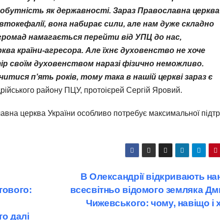
мобутність як державності. Зараз Православна церква
токефалії, вона набирає сили, але нам дуже складно
о громад намагається перейти від УПЦ до нас,
рква країни-агресора. Але їхнє духовенство не хоче
ір своїм духовенством наразі фізично неможливо.
вчитися п
’
ять років, тому така в нашій церкві зараз є
рійського району ПЦУ, протоієрей Сергій Яровий.
лавна церква України особливо потребує максимальної підт
В Олександрії відкривають на
тового:
всесвітньо відомого земляка Дм
Чижевського: чому, навіщо і 
то далі