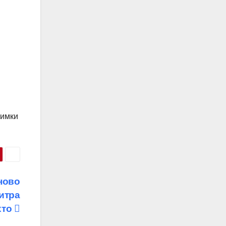
римки
ново
итра
хто