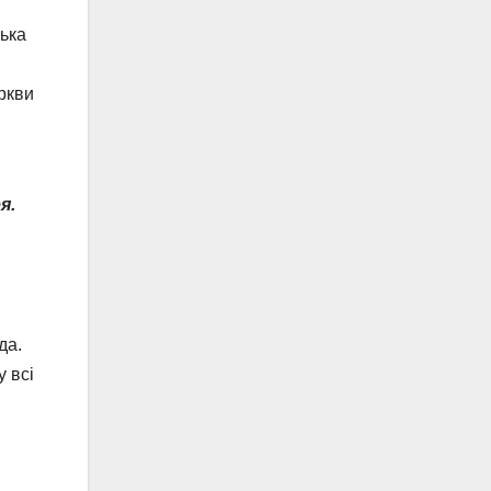
ська
ркви
я.
да.
у всі