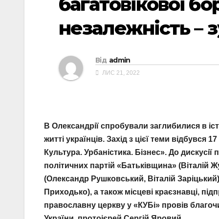
багатовікової бо
незалежність – з
Від
admin
ЛИС 21, 2022
В Олександрії спробували заглибилися в іст
житті українців. Захід з цієї теми відбувся
Культура. Урбаністика. Бізнес». До дискусії
політичних партій «Батьківщина» (Віталій 
(Олександр Рушковський, Віталій Заріцький),
Приходько), а також місцеві краєзнавці, підп
православну церкву у «КУБі» провів благо
України, протоієрей Сергій Яровий.