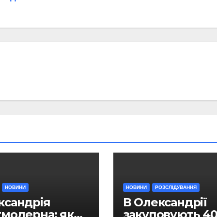
НОВИНИ
НОВИНИ
РОЗСЛІДУВАННЯ
ксандрія
В Олександрії
тмодерна: як
закуповують 4