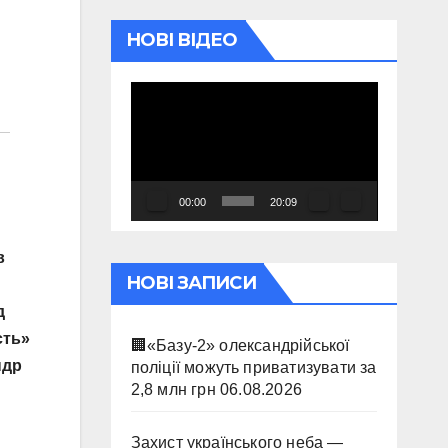
НОВІ ВІДЕО
Відеопрогравач
00:00
20:09
в
НОВІ ЗАПИСИ
д
сть»
🏢«Базу-2» олександрійської
ндр
поліції можуть приватизувати за
2,8 млн грн
06.08.2026
Захист українського неба —