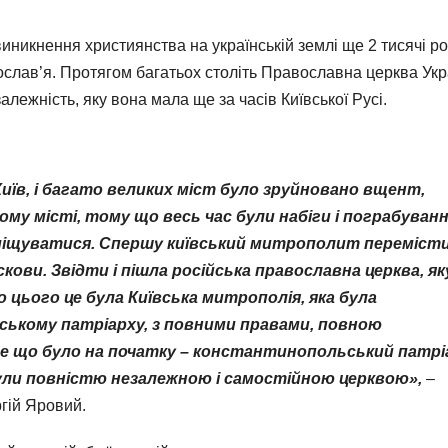
виникнення християнства на українській землі ще 2 тисячі ро
вослав’я. Протягом багатьох століть Православна церква Укр
алежність, яку вона мала ще за часів Київської Русі.
иїв, і багато великих міст було зруйновано вщент,
у місті, тому що весь час були набіги і пограбуванн
міщуватися. Спершу київський митрополит переміст
кови. Звідти і пішла російська православна церква, як
о цього це була Київська митрополія, яка була
ькому патріарху, з повними правами, повною
е що було на початку – константинопольський патрі
ули повністю незалежною і самостійною церквою»,
–
гій Яровий.