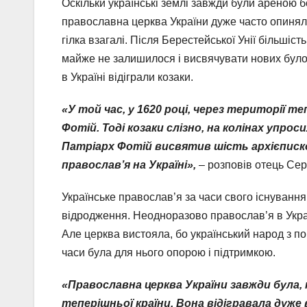
Оскільки українські землі завжди були ареною б
православна церква України дуже часто опинялас
гілка взагалі. Після Берестейської Унії більшіс
майже не залишилося і висвячувати нових було
в Україні відіграли козаки.
«У той час, у 1620 році, через території 
Фотій. Тоді козаки слізно, на колінах упро
Патріарх Фотій висвятив шість архієписко
православ’я на Україні»,
– розповів отець Сер
Українське православ’я за часи свого існування
відродження. Неодноразово православ’я в Украї
Але церква вистояла, бо український народ з пок
часи була для нього опорою і підтримкою.
«Православна церква України завжди була,
теперішньої країни. Вона відігравала дуж