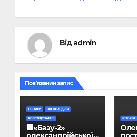
Від
admin
Пов’язаний запис
НОВИНИ
ОЛЕКСАНДРІЯ
РОЗСЛІДУВАННЯ
ІСТОРІЯ
🏢«Базу-2»
Оле
олександрійської
пос