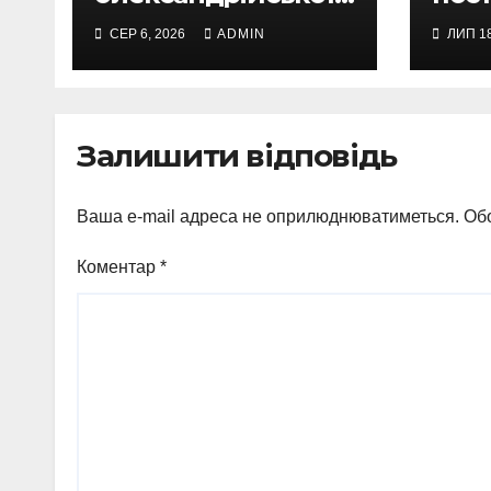
поліції можуть
митц
СЕР 6, 2026
ADMIN
ЛИП 18
приватизувати за
інж
2,8 млн грн
нове
Залишити відповідь
Ваша e-mail адреса не оприлюднюватиметься.
Обо
Коментар
*