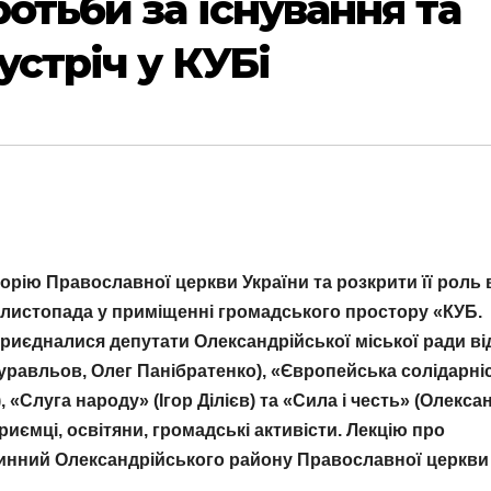
ротьби за існування та
устріч у КУБі
орію Православної церкви України та розкрити її роль 
 17 листопада у приміщенні громадського простору «КУБ.
 приєдналися депутати Олександрійської міської ради ві
Журавльов, Олег Панібратенко), «Європейська солідарні
 «Слуга народу» (Ігор Ділієв) та «Сила і честь» (Олекса
риємці, освітяни, громадські активісти. Лекцію про
чинний Олександрійського району Православної церкви