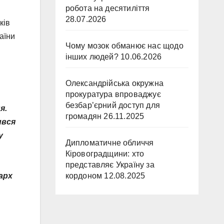
робота на десятиліття
28.07.2026
ків
аїни
Чому мозок обманює нас щодо
інших людей?
10.06.2026
Олександрійська окружна
прокуратура впроваджує
безбар’єрний доступ для
я.
громадян
26.11.2025
ився
у
Дипломатичне обличчя
Кіровоградщини: хто
представляє Україну за
кордоном
12.08.2025
арх