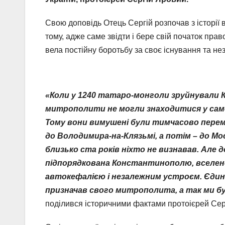
Свою доповідь Отець Сергій розпочав з історії 
тому, адже саме звідти і бере свій початок пра
вела постійну боротьбу за своє існування та нез
«Коли у 1240 татаро-монголи зруйнували К
митрополити не могли знаходитися у самом
Тому вони вимушені були тимчасово пере
до Володимира-на-Клязьмі, а потім – до Мос
близько ста років ніхто не визнавав. Але д
підпорядкована Константинополю, вселенс
автокефалією і незалежним устроєм. Єдин
призначав свого митрополита, а так ми б
поділився історичними фактами протоієрей Сер