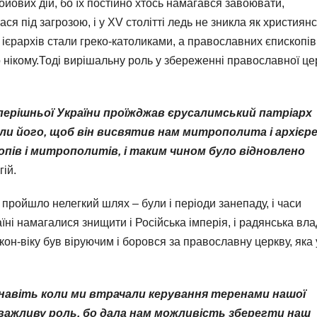
ойових дій, бо їх постійно хтось намагався завоювати,
я під загрозою, і у XV столітті ледь не зникла як християн
ть ієрархів стали греко-католиками, а православних єпископів
 нікому.Тоді вирішальну роль у збереженні православної це
теперішньої України проїжджав єрусалимський патріарх
сили його, щоб він висвятив нам митрополита і архієре
пів і митрополитів, і таким чином було відновлено
гій.
 пройшло нелегкий шлях – були і періоди занепаду, і часи
ні намагалися знищити і Російська імперія, і радянська вла
он-віку був віруючим і боровся за православну церкву, яка 
 навіть коли ми втрачали керування теренами нашої
е важливу роль, бо дала нам можливість зберегти наш