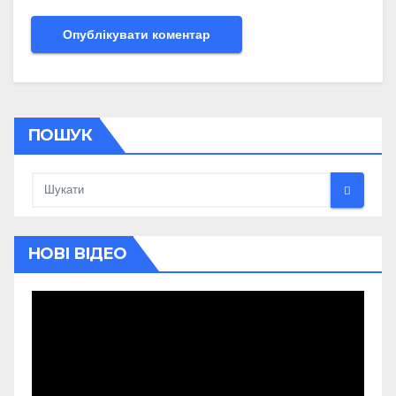
ПОШУК
НОВІ ВІДЕО
Відеопрогравач