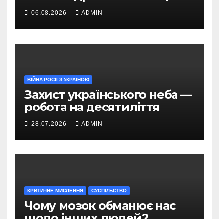
можуть приватизувати за
06.08.2026
ADMIN
2,8 млн грн
ВІЙНА РОСІЇ З УКРАЇНОЮ
Захист українського неба —
робота на десятиліття
28.07.2026
ADMIN
КРИТИЧНЕ МИСЛЕННЯ
СУСПІЛЬСТВО
Чому мозок обманює нас
щодо інших людей?