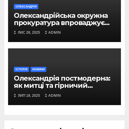
ОЛЕКСАНДРІЯ
Олександрійська окружна
прокуратура впроваджує
безбар’єрний доступ для
ЛИС 26, 2025
ADMIN
громадян
ІСТОРІЯ
НОВИНИ
Олександрія постмодерна:
як митці та гірничий
інженер творили нове місто
ЛИП 18, 2025
ADMIN