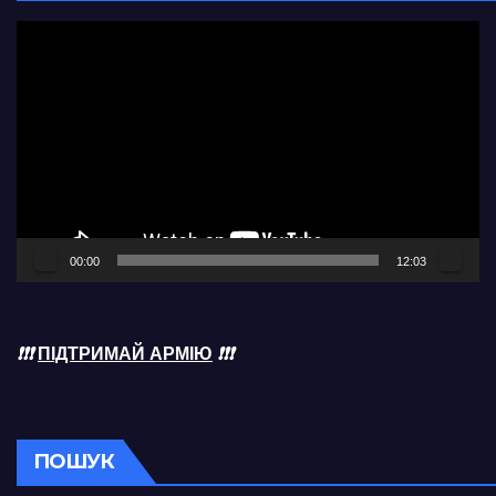
Відеопрогравач
00:00
12:03
❗❗❗
ПІДТРИМАЙ АРМІЮ
❗❗❗
ПОШУК