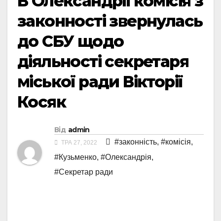
В Олександрії комісія з
законності звернулась
до СБУ щодо
діяльності секретаря
міської ради Вікторії
Косяк
Від
admin
#законність
,
#комісія
,
ТРА 27, 2022
#Кузьменко
,
#Олександрія
,
#Секретар ради