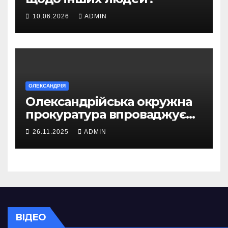
10.06.2026
ADMIN
ОЛЕКСАНДРІЯ
Олександрійська окружна
прокуратура впроваджує
безбар’єрний доступ для
26.11.2025
ADMIN
громадян
ВІДЕО