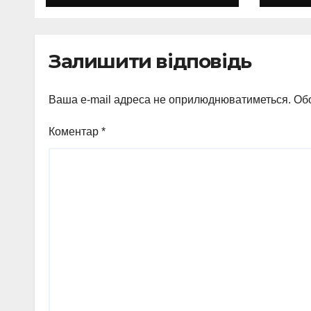
2,8 млн грн
без
дос
гро
Залишити відповідь
Ваша e-mail адреса не оприлюднюватиметься.
Обо
Коментар
*