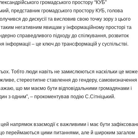
Олександрійського громадського простору “КУБ”
цький, представник громадського простору КУБ, голова
долучився до дискусії та висловив свою точку зору з цього
 таким негативним явищам у інформаційному просторі та
гендерно справедливого підходу до спілкування, розвиток
 інформації – це ключ до трансформацій у суспільстві.
атьох. Тобто люди навіть не замислюються наскільки це може
жливе, стереотипне ставлення до гендеру, самовизначення
вважаю, що ми маємо бути відповідальними громадянами і
ин з одним”, – прокоментував подію С.Сітніцький.
 цей напрямок взаємодії є важливими і має бути зафіксован
 що переймаються цими питаннями, але й широким загалом