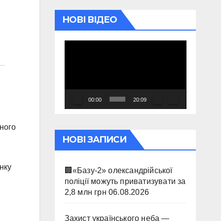
НОВІ ВІДЕО
Відеопрогравач
00:00
20:09
чного
НОВІ ЗАПИСИ
нку
🏢«Базу-2» олександрійської
поліції можуть приватизувати за
2,8 млн грн
06.08.2026
Захист українського неба —