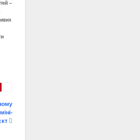
тей –
а
ливих
ти
ному
міні-
єкт