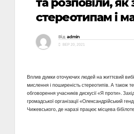
та розповіли, як
стереотипам і м
Від
admin
ВЕР 20, 2021
Вплив думки оточуючих людей на життєвий вибі
мислення і поширеність стереотипів. А також те
обговорення учасників дискусії «Я проти». Захі
громадської організації «Олександрійський ген
Чижевського, де наразі працює місцева бібілоте