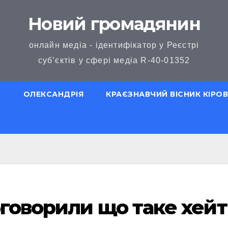
Новий громадянин
онлайн медіа - ідентифікатор у Реєстрі
суб’єктів у сфері медіа R-40-01352
Ю
ОЛЕКСАНДРІЯ
КРАЄЗНАВЧИЙ ВІСНИК КІР
бговорили що таке хейт