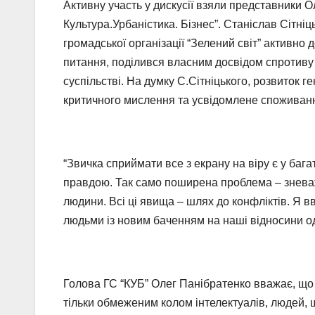
Активну участь у дискусії взяли представники 
Культура.Урбаністика. Бізнес”. Станіслав Сітні
громадської організації “Зелений світ” активно 
питання, поділився власним досвідом спротиву
суспільстві. На думку С.Сітніцького, розвиток 
критичного мислення та усвідомлене споживання
“Звичка сприймати все з екрану на віру є у баг
правдою. Так само поширена проблема – знева
людини. Всі ці явища – шлях до конфліктів. Я 
людьми із новим баченням на наші відносини од
Голова ГС “КУБ” Олег Панібратенко вважає, що
тільки обмеженим колом інтелектуалів, людей,