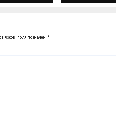
бар’єрний
нове місто
туп для
мадян
в’язкові поля позначені
*