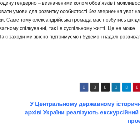
людину гендерно – визначеними колом обов’язків і можливос
вати умови для розвитку особистості без звернення уваг н
наки. Саме тому олександрійська громада має позбутись шкід
ватному спілкуванні, так і в суспільному житті. Це не може
 Такі заходи ми звісно підтримуємо і будемо і надалі розвива
У Центральному державному історич
архіві України реалізують екскурсійний 
про