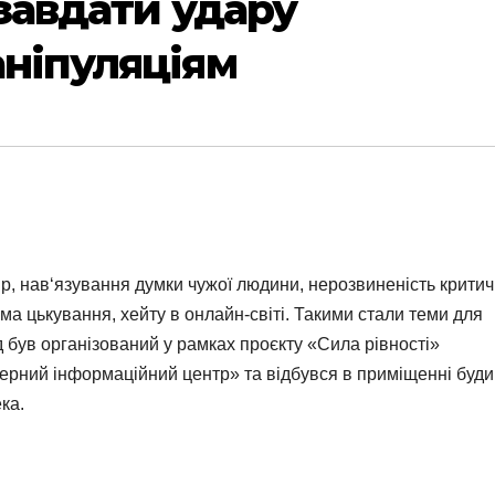
 завдати удару
аніпуляціям
р, нав‘язування думки чужої людини, нерозвиненість крити
ма цькування, хейту в онлайн-світі. Такими стали теми для
д був організований у рамках проєкту «Сила рівності»
дерний інформаційний центр» та відбувся в приміщенні буди
ка.