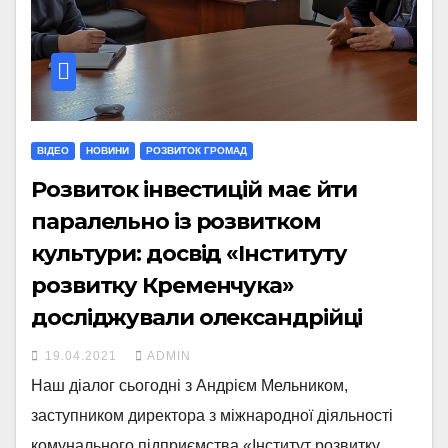
ВІДЕО
НОВИНИ
РОЗВИТОК ГРОМАД
Розвиток інвестицій має йти
паралельно із розвитком
культури: досвід «Інституту
розвитку Кременчука»
досліджували олександрійці
19.04.2021
ADMIN
Наш діалог сьогодні з Андрієм Мельником,
заступником директора з міжнародної діяльності
комунального підприємства «Інститут розвитку