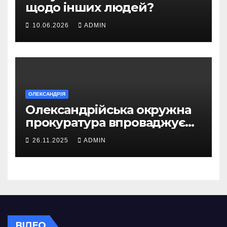
щодо інших людей?
10.06.2026
ADMIN
ОЛЕКСАНДРІЯ
Олександрійська окружна
прокуратура впроваджує
безбар’єрний доступ для
26.11.2025
ADMIN
громадян
ВІДЕО