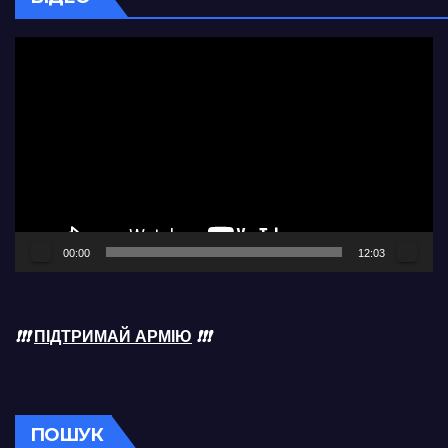
Відеопрогравач
00:00
12:03
❗❗❗
ПІДТРИМАЙ АРМІЮ
❗❗❗
ПОШУК