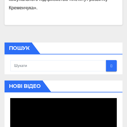
Кременчука».
ПОШУК
НОВІ ВІДЕО
Відеопрогравач