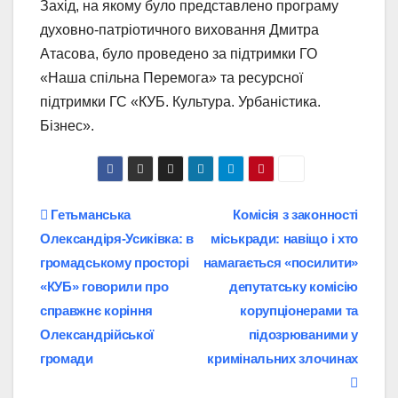
Захід, на якому було представлено програму
духовно-патріотичного виховання Дмитра
Атасова, було проведено за підтримки ГО
«Наша спільна Перемога» та ресурсної
підтримки ГС «КУБ. Культура. Урбаністика.
Бізнес».
Навігація
Гетьманська
Комісія з законності
Олександіря-Усиківка: в
міськради: навіщо і хто
записів
громадському просторі
намагається «посилити»
«КУБ» говорили про
депутатську комісію
справжнє коріння
корупціонерами та
Олександрійської
підозрюваними у
громади
кримінальних злочинах