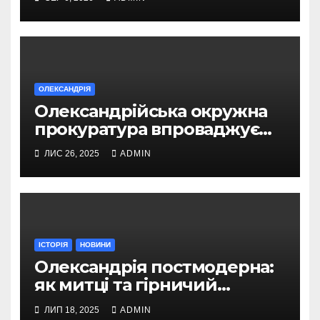
грн
ОЛЕКСАНДРІЯ
Олександрійська окружна
прокуратура впроваджує
безбар’єрний доступ для
ЛИС 26, 2025
ADMIN
громадян
ІСТОРІЯ
НОВИНИ
Олександрія постмодерна:
як митці та гірничий
інженер творили нове місто
ЛИП 18, 2025
ADMIN