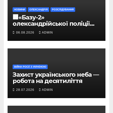
НОВИНИ
ОЛЕКСАНДРІЯ
РОЗСЛІДУВАННЯ
🏢«Базу-2»
олександрійської поліції
можуть приватизувати за
06.08.2026
ADMIN
2,8 млн грн
ВІЙНА РОСІЇ З УКРАЇНОЮ
Захист українського неба —
робота на десятиліття
28.07.2026
ADMIN