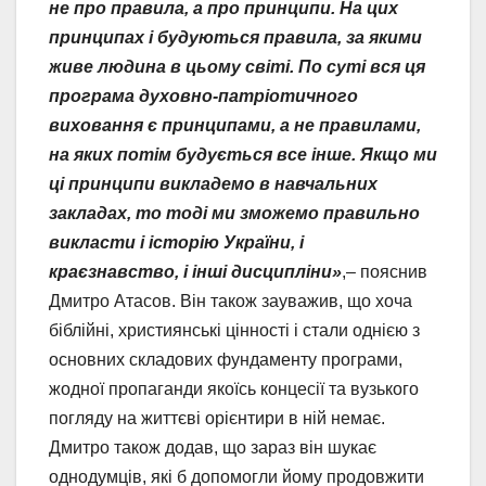
не про правила, а про принципи. На цих
принципах і будуються правила, за якими
живе людина в цьому світі. По суті вся ця
програма духовно-патріотичного
виховання є принципами, а не правилами,
на яких потім будується все інше. Якщо ми
ці принципи викладемо в навчальних
закладах, то тоді ми зможемо правильно
викласти і історію України, і
краєзнавство, і інші дисципліни»
,– пояснив
Дмитро Атасов. Він також зауважив, що хоча
біблійні, християнські цінності і стали однією з
основних складових фундаменту програми,
жодної пропаганди якоїсь концесії та вузького
погляду на життєві орієнтири в ній немає.
Дмитро також додав, що зараз він шукає
однодумців, які б допомогли йому продовжити