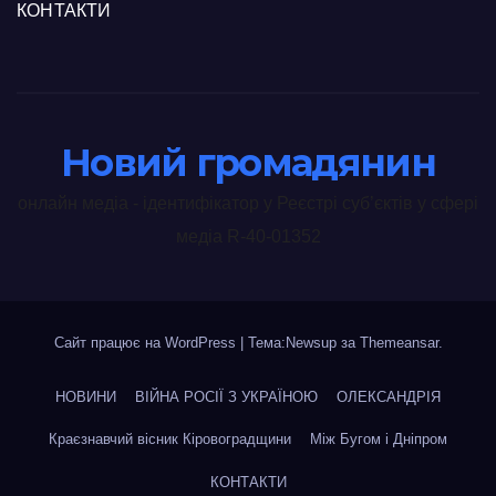
КОНТАКТИ
Новий громадянин
онлайн медіа - ідентифікатор у Реєстрі суб’єктів у сфері
медіа R-40-01352
Сайт працює на WordPress
|
Тема:Newsup за
Themeansar
.
НОВИНИ
ВІЙНА РОСІЇ З УКРАЇНОЮ
ОЛЕКСАНДРІЯ
Краєзнавчий вісник Кіровоградщини
Між Бугом і Дніпром
КОНТАКТИ